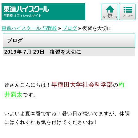
東進
与野校
オフィシャルサイト
メニュー
ホームページ
東進ハイスクール 与野校
»
ブログ
»
復習を大切に
ブログ
2019年 7月 29日 復習を大切に
早稲田大学社会科学部
杓
皆さんこんにちは！
の
井満太
です。
いよいよ夏本番ですね！暑い日が続いてますが、体調
にはくれぐれも気を付けてくださいね！