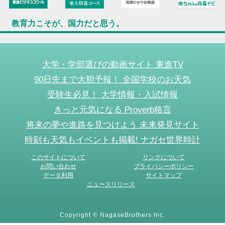
教育力こそが、国力だと思う。
大学・学部選びの動画サイト 東進TV
90日先まで大胆予報！ 全国学校のお天気
受験生必見！ 大学情報・入試情報
きっと元気になる Proverb格言
将来の夢や進路を見つけよう 未来発見サイト
時刻も天気もイベントも掲載! ナガセ世界時計
このサイトについて
リンクについて
お問い合わせ
プライバシーポリシー
データ利用
サイトマップ
ニュースリリース
Copyright © NagaseBrothers Inc.