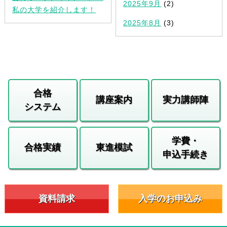
2025年9月
(2)
私の大学を紹介します！
2025年8月
(3)
合格
講座案内
実力講師陣
システム
学費・
合格実績
東進模試
申込手続き
資料請求
入学のお申込み