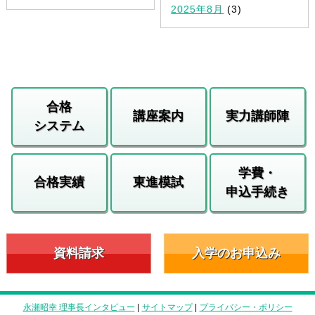
2025年8月
(3)
合格
講座案内
実力講師陣
システム
学費・
合格実績
東進模試
申込手続き
資料請求
入学のお申込み
永瀬昭幸 理事長インタビュー
|
サイトマップ
|
プライバシー・ポリシー