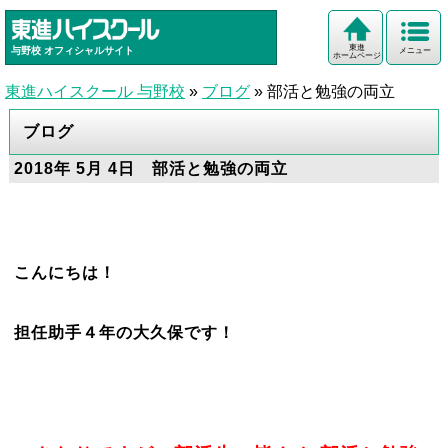
東進
与野校
オフィシャルサイト
メニュー
ホームページ
東進ハイスクール 与野校
»
ブログ
»
部活と勉強の両立
ブログ
2018年 5月 4日 部活と勉強の両立
こんにちは！
担任助手４年の大久保です！