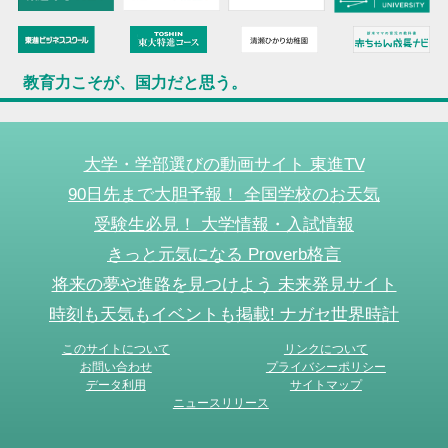
教育力こそが、国力だと思う。
大学・学部選びの動画サイト 東進TV
90日先まで大胆予報！ 全国学校のお天気
受験生必見！ 大学情報・入試情報
きっと元気になる Proverb格言
将来の夢や進路を見つけよう 未来発見サイト
時刻も天気もイベントも掲載! ナガセ世界時計
このサイトについて
リンクについて
お問い合わせ
プライバシーポリシー
データ利用
サイトマップ
ニュースリリース