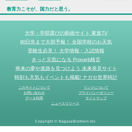
教育力こそが、国力だと思う。
大学・学部選びの動画サイト 東進TV
90日先まで大胆予報！ 全国学校のお天気
受験生必見！ 大学情報・入試情報
きっと元気になる Proverb格言
将来の夢や進路を見つけよう 未来発見サイト
時刻も天気もイベントも掲載! ナガセ世界時計
このサイトについて
リンクについて
お問い合わせ
プライバシーポリシー
データ利用
サイトマップ
ニュースリリース
Copyright © NagaseBrothers Inc.