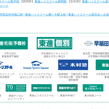
スクール取手校
【静岡県】
東進ハイスクール静岡校
【奈良県】
東進ハイスクール奈
コース
学部吉祥寺南口校
|
東進ハイスクール勝どき駅上校
|
東進ハイスクール新百合ヶ丘校
大学入試の
完全個別カリキュラムで
総合型・学校推薦型選
東進衛星予備校
成績を大巾に伸ばす
大学受験の早稲田
たスイミング
イトマンスポーツスクエアなら
阪神地区・大阪北摂に展開
小中高生の
水泳教室
あなたにぴったりが見つかる
小中高生の塾・現役予備校
東
個別指導
校
東進ビジネススクール
東進中学NET
東大特進コース
東進デジタル
ユニバーシティ