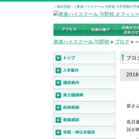
～毎日登校～ | 東進ハイスクール 与野校 大学受験の
東進ハイスクール 与野校
»
ブログ
»
ブロ
201
皆さ
先日
試が