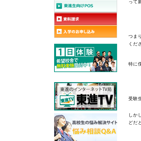
って
つま
くだ
特に
受験
しか
どだ