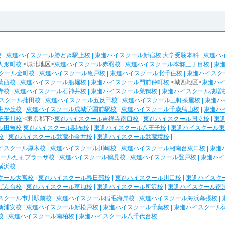
校
|
東進ハイスクール勝どき駅上校
|
東進ハイスクール新宿校 大学受験本科
|
東進ハ
人形町校
<城北地区>
東進ハイスクール赤羽校
|
東進ハイスクール本郷三丁目校
|
東
クール金町校
|
東進ハイスクール亀戸校
|
東進ハイスクール北千住校
|
東進ハイスク
葛西校
|
東進ハイスクール船堀校
|
東進ハイスクール門前仲町校
<城西地区>
東進ハ
寺校
|
東進ハイスクール石神井校
|
東進ハイスクール巣鴨校
|
東進ハイスクール成増
スクール蒲田校
|
東進ハイスクール五反田校
|
東進ハイスクール三軒茶屋校
|
東進ハ
由が丘校
|
東進ハイスクール成城学園前駅校
|
東進ハイスクール千歳烏山校
|
東進ハ
子玉川校
<東京都下>
東進ハイスクール吉祥寺南口校
|
東進ハイスクール国立校
|
東
ル田無校
東進ハイスクール調布校
|
東進ハイスクール八王子校
|
東進ハイスクール東
校
|
東進ハイスクール武蔵小金井校
|
東進ハイスクール武蔵境校
|
イスクール厚木校
|
東進ハイスクール川崎校
|
東進ハイスクール湘南台東口校
|
東進
クールたまプラーザ校
|
東進ハイスクール鶴見校
|
東進ハイスクール登戸校
|
東進ハイ
横浜校
|
クール大宮校
|
東進ハイスクール春日部校
|
東進ハイスクール川口校
|
東進ハイスク
げん台校
|
東進ハイスクール草加校
|
東進ハイスクール所沢校
|
東進ハイスクール南
スクール市川駅前校
|
東進ハイスクール稲毛海岸校
|
東進ハイスクール海浜幕張校
|
新浦安校
|
東進ハイスクール新松戸校
|
東進ハイスクール千葉校
|
東進ハイスクール
校
|
東進ハイスクール南柏校
|
東進ハイスクール八千代台校