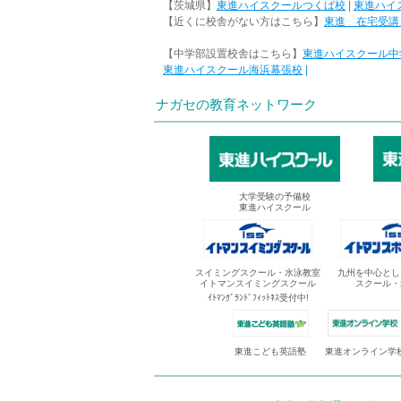
【茨城県】
東進ハイスクールつくば校
|
東進ハイ
【近くに校舎がない方はこちら】
東進 在宅受講
【中学部設置校舎はこちら】
東進ハイスクール中
東進ハイスクール海浜幕張校
|
ナガセの教育ネットワーク
大学受験の予備校
東進ハイスクール
スイミングスクール・水泳教室
九州を中心とし
イトマンスイミングスクール
スクール・
ｲﾄﾏﾝｸﾞﾗﾝﾄﾞﾌｨｯﾄﾈｽ受付中!
東進オンライン学
東進こども英語塾