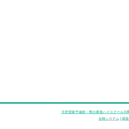
大学受験予備校・塾の東進ハイスクール与野
合格システム
|
講座