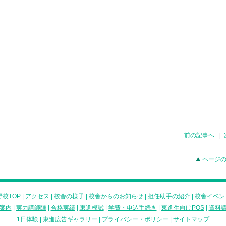
前の記事へ
|
ページ
校TOP
|
アクセス
|
校舎の様子
|
校舎からのお知らせ
|
担任助手の紹介
|
校舎イベン
案内
|
実力講師陣
|
合格実績
|
東進模試
|
学費・申込手続き
|
東進生向けPOS
|
資料
1日体験
|
東進広告ギャラリー
|
プライバシー・ポリシー
|
サイトマップ