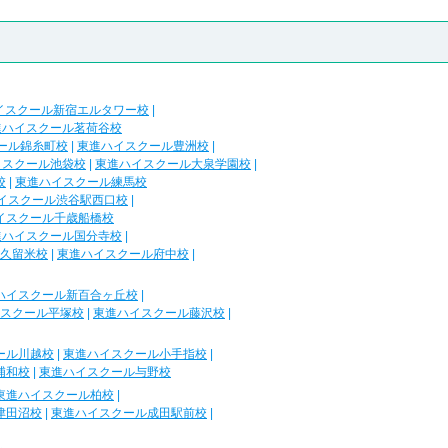
イスクール新宿エルタワー校
|
進ハイスクール茗荷谷校
ール錦糸町校
|
東進ハイスクール豊洲校
|
イスクール池袋校
|
東進ハイスクール大泉学園校
|
校
|
東進ハイスクール練馬校
イスクール渋谷駅西口校
|
イスクール千歳船橋校
進ハイスクール国分寺校
|
久留米校
|
東進ハイスクール府中校
|
ハイスクール新百合ヶ丘校
|
スクール平塚校
|
東進ハイスクール藤沢校
|
ール川越校
|
東進ハイスクール小手指校
|
浦和校
|
東進ハイスクール与野校
東進ハイスクール柏校
|
津田沼校
|
東進ハイスクール成田駅前校
|