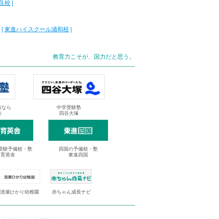
良校
|
|
東進ハイスクール浦和校
|
教育力こそが、国力だと思う。
抜なら
中学受験塾
塾
四谷大塚
受験予備校・塾
四国の予備校・塾
進育英舎
東進四国
清瀬ひかり幼稚園
赤ちゃん成長ナビ