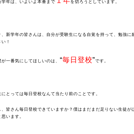
１年
新学年は、いよいよ本番まで
を切ろうとしています。
り、新学年の皆さんは、自分が受験生になる自覚を持って、勉強に
さい！
“
毎日登校
”
僕が一番気にしてほしいのは、
です。
生にとっては毎日登校なんて当たり前のことです。
し、皆さん毎日登校できていますか？僕はまだまだ足りない生徒が
と思います。