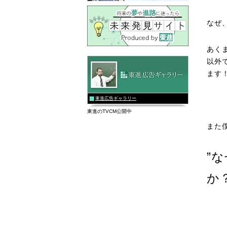
なぜ
あく
以外
ます
東進広告ギャラリー
東進のTVCM公開中
また
”
か？