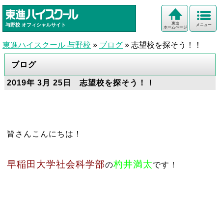
東進
与野校
オフィシャルサイト
メニュー
ホームページ
東進ハイスクール 与野校
»
ブログ
»
志望校を探そう！！
ブログ
2019年 3月 25日 志望校を探そう！！
皆さんこんにちは！
早稲田大学社会科学部
杓井満太
の
です！