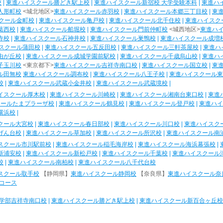
校
|
東進ハイスクール勝どき駅上校
|
東進ハイスクール新宿校 大学受験本科
|
東進ハ
人形町校
<城北地区>
東進ハイスクール赤羽校
|
東進ハイスクール本郷三丁目校
|
東
クール金町校
|
東進ハイスクール亀戸校
|
東進ハイスクール北千住校
|
東進ハイスク
葛西校
|
東進ハイスクール船堀校
|
東進ハイスクール門前仲町校
<城西地区>
東進ハ
寺校
|
東進ハイスクール石神井校
|
東進ハイスクール巣鴨校
|
東進ハイスクール成増
スクール蒲田校
|
東進ハイスクール五反田校
|
東進ハイスクール三軒茶屋校
|
東進ハ
由が丘校
|
東進ハイスクール成城学園前駅校
|
東進ハイスクール千歳烏山校
|
東進ハ
子玉川校
<東京都下>
東進ハイスクール吉祥寺南口校
|
東進ハイスクール国立校
|
東
ル田無校
東進ハイスクール調布校
|
東進ハイスクール八王子校
|
東進ハイスクール東
校
|
東進ハイスクール武蔵小金井校
|
東進ハイスクール武蔵境校
|
イスクール厚木校
|
東進ハイスクール川崎校
|
東進ハイスクール湘南台東口校
|
東進
クールたまプラーザ校
|
東進ハイスクール鶴見校
|
東進ハイスクール登戸校
|
東進ハイ
横浜校
|
クール大宮校
|
東進ハイスクール春日部校
|
東進ハイスクール川口校
|
東進ハイスク
げん台校
|
東進ハイスクール草加校
|
東進ハイスクール所沢校
|
東進ハイスクール南
スクール市川駅前校
|
東進ハイスクール稲毛海岸校
|
東進ハイスクール海浜幕張校
|
新浦安校
|
東進ハイスクール新松戸校
|
東進ハイスクール千葉校
|
東進ハイスクール
校
|
東進ハイスクール南柏校
|
東進ハイスクール八千代台校
スクール取手校
【静岡県】
東進ハイスクール静岡校
【奈良県】
東進ハイスクール奈
コース
学部吉祥寺南口校
|
東進ハイスクール勝どき駅上校
|
東進ハイスクール新百合ヶ丘校