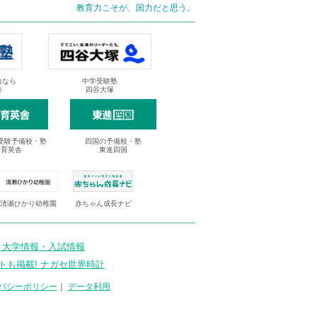
教育力こそが、国力だと思う。
抜なら
中学受験塾
塾
四谷大塚
受験予備校・塾
四国の予備校・塾
進育英舎
東進四国
清瀬ひかり幼稚園
赤ちゃん成長ナビ
 大学情報・入試情報
トも掲載! ナガセ世界時計
バシーポリシー
｜
データ利用