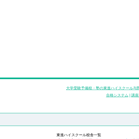
大学受験予備校・塾の東進ハイスクール与野
合格システム
|
講座
東進ハイスクール校舎一覧