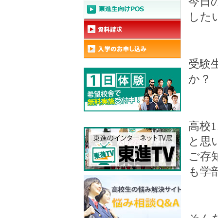
今日
した
受験
か？
高校
1
と思
ご存
も学