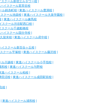
イスクール新宿エルタワー校
|
進ハイスクール茗荷谷校
ール錦糸町校
|
東進ハイスクール豊洲校
|
イスクール池袋校
|
東進ハイスクール大泉学園校
|
校
|
東進ハイスクール練馬校
イスクール渋谷駅西口校
|
イスクール千歳船橋校
進ハイスクール国分寺校
|
久留米校
|
東進ハイスクール府中校
|
ハイスクール新百合ヶ丘校
|
スクール平塚校
|
東進ハイスクール藤沢校
|
ール川越校
|
東進ハイスクール小手指校
|
浦和校
|
東進ハイスクール与野校
東進ハイスクール柏校
|
津田沼校
|
東進ハイスクール成田駅前校
|
良校
|
|
東進ハイスクール浦和校
|