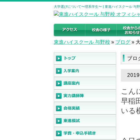
大学選びについて〜理系学生〜 | 東進ハイスクール 与
東進ハイスクール 与野校
»
ブログ
»
ブロ
20
こん
早稲
いる