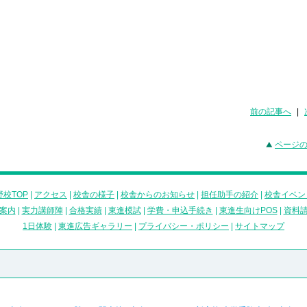
前の記事へ
|
ページ
校TOP
|
アクセス
|
校舎の様子
|
校舎からのお知らせ
|
担任助手の紹介
|
校舎イベン
案内
|
実力講師陣
|
合格実績
|
東進模試
|
学費・申込手続き
|
東進生向けPOS
|
資料
1日体験
|
東進広告ギャラリー
|
プライバシー・ポリシー
|
サイトマップ