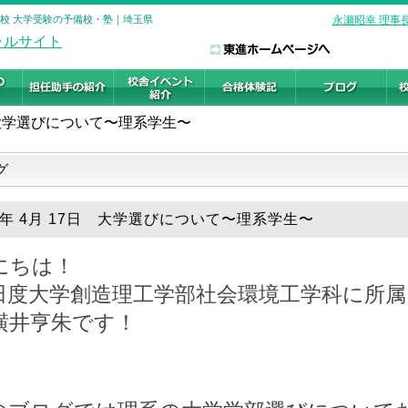
野校 大学受験の予備校・塾｜埼玉県
永瀬昭幸 理事
大学選びについて〜理系学生〜
グ
19年 4月 17日 大学選びについて〜理系学生〜
にちは！
田度大学創造理工学部社会環境工学科に所属
横井亨朱です！