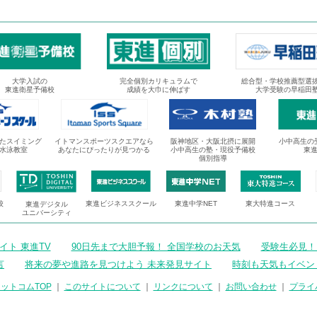
大学入試の
完全個別カリキュラムで
総合型・学校推薦型選
東進衛星予備校
成績を大巾に伸ばす
大学受験の早稲田
たスイミング
イトマンスポーツスクエアなら
阪神地区・大阪北摂に展開
小中高生の
水泳教室
あなたにぴったりが見つかる
小中高生の塾・現役予備校
東
個別指導
校
東進ビジネススクール
東進中学NET
東大特進コース
東進デジタル
ユニバーシティ
ト 東進TV
90日先まで大胆予報！ 全国学校のお天気
受験生必見！
言
将来の夢や進路を見つけよう 未来発見サイト
時刻も天気もイベン
ットコムTOP
｜
このサイトについて
｜
リンクについて
｜
お問い合わせ
｜
プライ