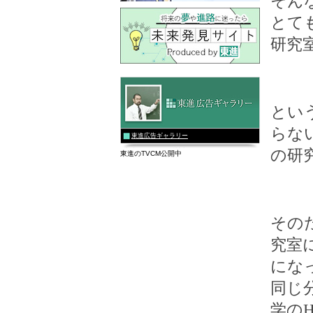
そん
とて
研究
とい
らな
東進広告ギャラリー
の研
東進のTVCM公開中
その
究室
にな
同じ
学の