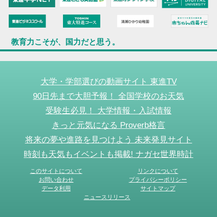
教育力こそが、国力だと思う。
大学・学部選びの動画サイト 東進TV
90日先まで大胆予報！ 全国学校のお天気
受験生必見！ 大学情報・入試情報
きっと元気になる Proverb格言
将来の夢や進路を見つけよう 未来発見サイト
時刻も天気もイベントも掲載! ナガセ世界時計
このサイトについて
リンクについて
お問い合わせ
プライバシーポリシー
データ利用
サイトマップ
ニュースリリース