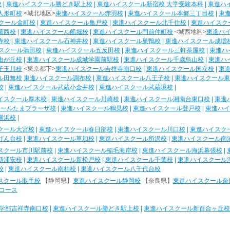
校
|
東進ハイスクール勝どき駅上校
|
東進ハイスクール新宿校 大学受験本科
|
東進ハ
人形町校
<城北地区>
東進ハイスクール赤羽校
|
東進ハイスクール本郷三丁目校
|
東
クール金町校
|
東進ハイスクール亀戸校
|
東進ハイスクール北千住校
|
東進ハイスク
葛西校
|
東進ハイスクール船堀校
|
東進ハイスクール門前仲町校
<城西地区>
東進ハ
寺校
|
東進ハイスクール石神井校
|
東進ハイスクール巣鴨校
|
東進ハイスクール成増
スクール蒲田校
|
東進ハイスクール五反田校
|
東進ハイスクール三軒茶屋校
|
東進ハ
由が丘校
|
東進ハイスクール成城学園前駅校
|
東進ハイスクール千歳烏山校
|
東進ハ
子玉川校
<東京都下>
東進ハイスクール吉祥寺南口校
|
東進ハイスクール国立校
|
東
ル田無校
東進ハイスクール調布校
|
東進ハイスクール八王子校
|
東進ハイスクール東
校
|
東進ハイスクール武蔵小金井校
|
東進ハイスクール武蔵境校
|
イスクール厚木校
|
東進ハイスクール川崎校
|
東進ハイスクール湘南台東口校
|
東進
クールたまプラーザ校
|
東進ハイスクール鶴見校
|
東進ハイスクール登戸校
|
東進ハイ
横浜校
|
クール大宮校
|
東進ハイスクール春日部校
|
東進ハイスクール川口校
|
東進ハイスク
げん台校
|
東進ハイスクール草加校
|
東進ハイスクール所沢校
|
東進ハイスクール南
スクール市川駅前校
|
東進ハイスクール稲毛海岸校
|
東進ハイスクール海浜幕張校
|
新浦安校
|
東進ハイスクール新松戸校
|
東進ハイスクール千葉校
|
東進ハイスクール
校
|
東進ハイスクール南柏校
|
東進ハイスクール八千代台校
スクール取手校
【静岡県】
東進ハイスクール静岡校
【奈良県】
東進ハイスクール奈
コース
学部吉祥寺南口校
|
東進ハイスクール勝どき駅上校
|
東進ハイスクール新百合ヶ丘校