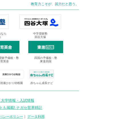
教育力こそが、国力だと思う。
抜なら
中学受験塾
塾
四谷大塚
受験予備校・塾
四国の予備校・塾
進育英舎
東進四国
清瀬ひかり幼稚園
赤ちゃん成長ナビ
 大学情報・入試情報
トも掲載! ナガセ世界時計
バシーポリシー
｜
データ利用