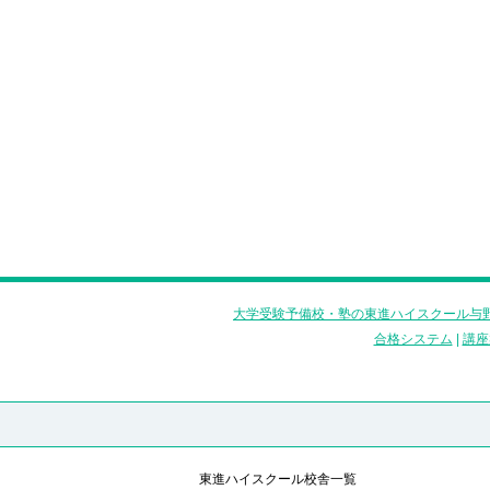
大学受験予備校・塾の東進ハイスクール与野
合格システム
|
講座
東進ハイスクール校舎一覧