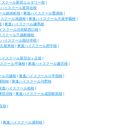
イスクール新宿エルタワー校
|
進ハイスクール茗荷谷校
ール錦糸町校
|
東進ハイスクール豊洲校
|
イスクール池袋校
|
東進ハイスクール大泉学園校
|
校
|
東進ハイスクール練馬校
イスクール渋谷駅西口校
|
イスクール千歳船橋校
進ハイスクール国分寺校
|
久留米校
|
東進ハイスクール府中校
|
ハイスクール新百合ヶ丘校
|
スクール平塚校
|
東進ハイスクール藤沢校
|
ール川越校
|
東進ハイスクール小手指校
|
浦和校
|
東進ハイスクール与野校
東進ハイスクール柏校
|
津田沼校
|
東進ハイスクール成田駅前校
|
良校
|
|
東進ハイスクール浦和校
|