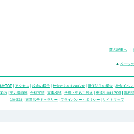
前の記事へ
|
ページ
校TOP
|
アクセス
|
校舎の様子
|
校舎からのお知らせ
|
担任助手の紹介
|
校舎イベン
案内
|
実力講師陣
|
合格実績
|
東進模試
|
学費・申込手続き
|
東進生向けPOS
|
資料
1日体験
|
東進広告ギャラリー
|
プライバシー・ポリシー
|
サイトマップ