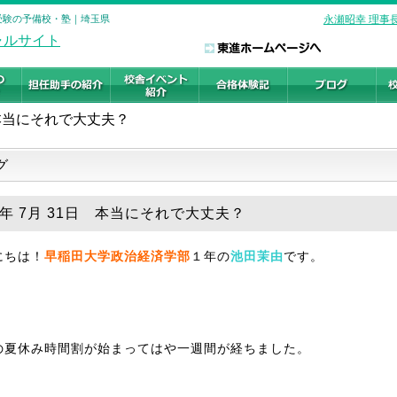
学受験の予備校・塾｜埼玉県
永瀬昭幸 理事
本当にそれで大丈夫？
グ
19年 7月 31日 本当にそれで大丈夫？
にちは！
早稲田大学政治経済学部
１年の
池田茉由
です。
の夏休み時間割が始まってはや一週間が経ちました。