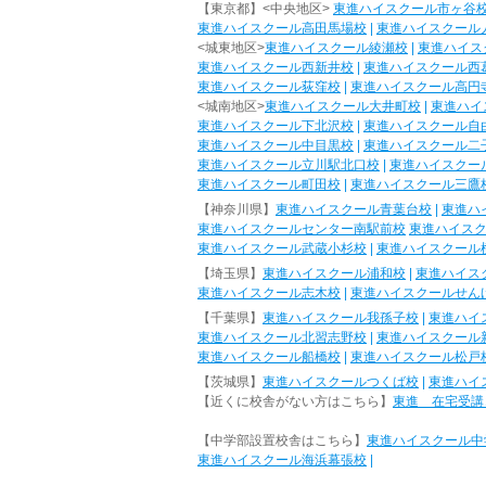
【東京都】<中央地区>
東進ハイスクール市ヶ谷
東進ハイスクール高田馬場校
|
東進ハイスクール
<城東地区>
東進ハイスクール綾瀬校
|
東進ハイス
東進ハイスクール西新井校
|
東進ハイスクール西
東進ハイスクール荻窪校
|
東進ハイスクール高円
<城南地区>
東進ハイスクール大井町校
|
東進ハイ
東進ハイスクール下北沢校
|
東進ハイスクール自
東進ハイスクール中目黒校
|
東進ハイスクール二
東進ハイスクール立川駅北口校
|
東進ハイスクー
東進ハイスクール町田校
|
東進ハイスクール三鷹
【神奈川県】
東進ハイスクール青葉台校
|
東進ハ
東進ハイスクールセンター南駅前校
東進ハイス
東進ハイスクール武蔵小杉校
|
東進ハイスクール
【埼玉県】
東進ハイスクール浦和校
|
東進ハイス
東進ハイスクール志木校
|
東進ハイスクールせん
【千葉県】
東進ハイスクール我孫子校
|
東進ハイ
東進ハイスクール北習志野校
|
東進ハイスクール
東進ハイスクール船橋校
|
東進ハイスクール松戸
【茨城県】
東進ハイスクールつくば校
|
東進ハイ
【近くに校舎がない方はこちら】
東進 在宅受講
【中学部設置校舎はこちら】
東進ハイスクール中
東進ハイスクール海浜幕張校
|