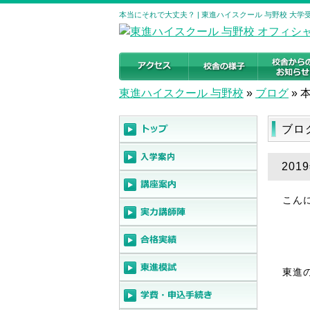
本当にそれで大丈夫？ | 東進ハイスクール 与野校 大
東進ハイスクール 与野校
»
ブログ
»
ブロ
20
こん
東進