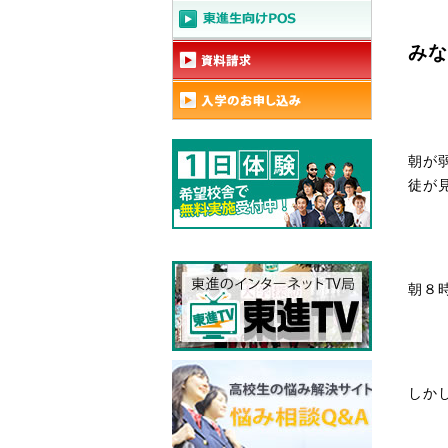
みな
朝が
徒が
朝８
しか