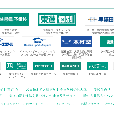
大学入試の
完全個別カリキュラムで
総合型・学校推薦型選
東進衛星予備校
成績を大巾に伸ばす
大学受験の早稲田
たスイミング
イトマンスポーツスクエアなら
阪神地区・大阪北摂に展開
小中高生の
水泳教室
あなたにぴったりが見つかる
小中高生の塾・現役予備校
東
個別指導
校
東進ビジネススクール
東進中学NET
東大特進コース
東進デジタル
ユニバーシティ
ト 東進TV
90日先まで大胆予報！ 全国学校のお天気
受験生必見！
言
将来の夢や進路を見つけよう 未来発見サイト
時刻も天気もイベン
ットコムTOP
｜
このサイトについて
｜
リンクについて
｜
お問い合わせ
｜
プライ