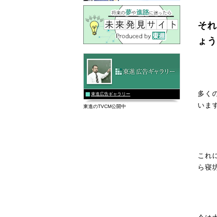
それ
ょう
多く
東進広告ギャラリー
いま
東進のTVCM公開中
これ
ら寝