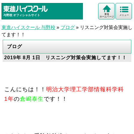
東進
与野校
オフィシャルサイト
メニュー
ホームページ
東進ハイスクール 与野校
»
ブログ
»
リスニング対策会実施し
てます！！
ブログ
2019年 8月 1日 リスニング対策会実施してます！！
こんにちは！！
明治大学理工学部情報科学科
1年
の
倉嶋泰生
です！！