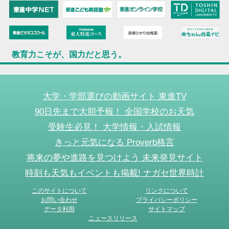
教育力こそが、国力だと思う。
大学・学部選びの動画サイト 東進TV
90日先まで大胆予報！ 全国学校のお天気
受験生必見！ 大学情報・入試情報
きっと元気になる Proverb格言
将来の夢や進路を見つけよう 未来発見サイト
時刻も天気もイベントも掲載! ナガセ世界時計
このサイトについて
リンクについて
お問い合わせ
プライバシーポリシー
データ利用
サイトマップ
ニュースリリース