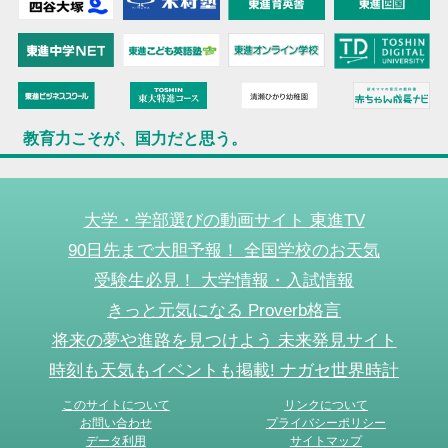
教育力こそが、国力だと思う。
大学・学部選びの動画サイト 東進TV
90日先まで大胆予報！ 全国学校のお天気
受験生必見！ 大学情報・入試情報
きっと元気になる Proverb格言
将来の夢や進路を見つけよう 未来発見サイト
時刻も天気もイベントも掲載! ナガセ世界時計
このサイトについて
リンクについて
お問い合わせ
プライバシーポリシー
データ利用
サイトマップ