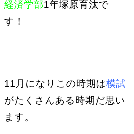
経済学部
1年塚原育汰で
す！
11月になりこの時期は
模試
がたくさんある時期だ思い
ます。