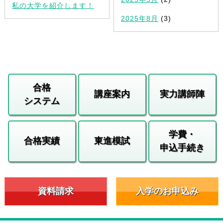
私の大学を紹介します！
2025年8月
(3)
合格
講座案内
実力講師陣
システム
学費・
合格実績
東進模試
申込手続き
資料請求
入学のお申込み