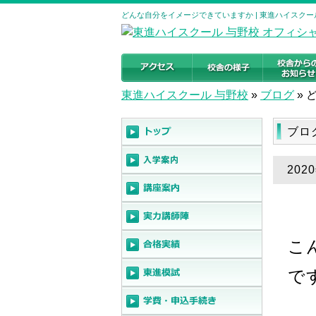
どんな自分をイメージできていますか | 東進ハイスクー
東進ハイスクール 与野校
»
ブログ
»
ブロ
20
こ
で