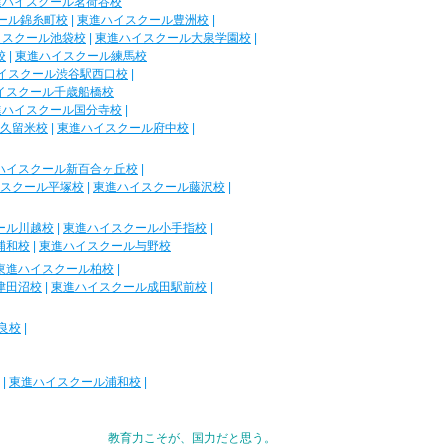
進ハイスクール茗荷谷校
ール錦糸町校
|
東進ハイスクール豊洲校
|
イスクール池袋校
|
東進ハイスクール大泉学園校
|
校
|
東進ハイスクール練馬校
イスクール渋谷駅西口校
|
イスクール千歳船橋校
進ハイスクール国分寺校
|
久留米校
|
東進ハイスクール府中校
|
ハイスクール新百合ヶ丘校
|
スクール平塚校
|
東進ハイスクール藤沢校
|
ール川越校
|
東進ハイスクール小手指校
|
浦和校
|
東進ハイスクール与野校
東進ハイスクール柏校
|
津田沼校
|
東進ハイスクール成田駅前校
|
良校
|
|
東進ハイスクール浦和校
|
教育力こそが、国力だと思う。