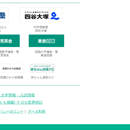
抜なら
中学受験塾
塾
四谷大塚
受験予備校・塾
四国の予備校・塾
進育英舎
東進四国
清瀬ひかり幼稚園
赤ちゃん成長ナビ
 大学情報・入試情報
トも掲載! ナガセ世界時計
バシーポリシー
｜
データ利用