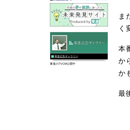
ま
く
本
東進広告ギャラリー
か
東進のTVCM公開中
か
最