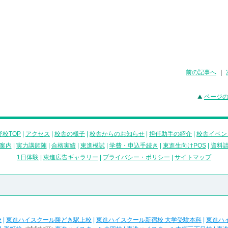
前の記事へ
|
ページ
校TOP
|
アクセス
|
校舎の様子
|
校舎からのお知らせ
|
担任助手の紹介
|
校舎イベン
案内
|
実力講師陣
|
合格実績
|
東進模試
|
学費・申込手続き
|
東進生向けPOS
|
資料
1日体験
|
東進広告ギャラリー
|
プライバシー・ポリシー
|
サイトマップ
校
|
東進ハイスクール勝どき駅上校
|
東進ハイスクール新宿校 大学受験本科
|
東進ハ