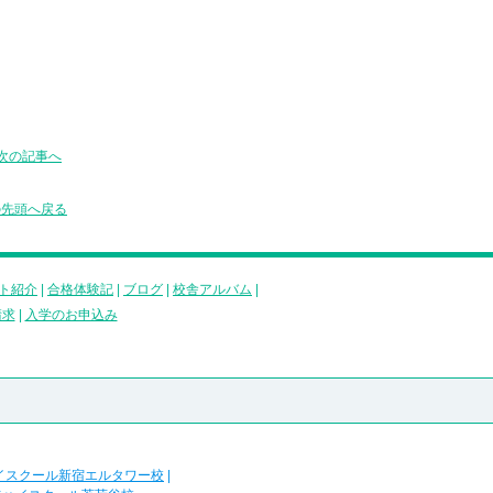
次の記事へ
の先頭へ戻る
ト紹介
|
合格体験記
|
ブログ
|
校舎アルバム
|
請求
|
入学のお申込み
イスクール新宿エルタワー校
|