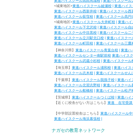
東進ハイスクール高田馬場校
|
東進ハイスクール
<城東地区>
東進ハイスクール綾瀬校
|
東進ハイス
東進ハイスクール西新井校
|
東進ハイスクール西
東進ハイスクール荻窪校
|
東進ハイスクール高円
<城南地区>
東進ハイスクール大井町校
|
東進ハイ
東進ハイスクール下北沢校
|
東進ハイスクール自
東進ハイスクール中目黒校
|
東進ハイスクール二
東進ハイスクール立川駅北口校
|
東進ハイスクー
東進ハイスクール町田校
|
東進ハイスクール三鷹
【神奈川県】
東進ハイスクール青葉台校
|
東進ハ
東進ハイスクールセンター南駅前校
東進ハイス
東進ハイスクール武蔵小杉校
|
東進ハイスクール
【埼玉県】
東進ハイスクール浦和校
|
東進ハイス
東進ハイスクール志木校
|
東進ハイスクールせん
【千葉県】
東進ハイスクール我孫子校
|
東進ハイ
東進ハイスクール北習志野校
|
東進ハイスクール
東進ハイスクール船橋校
|
東進ハイスクール松戸
【茨城県】
東進ハイスクールつくば校
|
東進ハイ
【近くに校舎がない方はこちら】
東進 在宅受講
【中学部設置校舎はこちら】
東進ハイスクール中
東進ハイスクール海浜幕張校
|
ナガセの教育ネットワーク