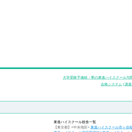
大学受験予備校・塾の東進ハイスクール与野
合格システム
|
講座
東進ハイスクール校舎一覧
【東京都】<中央地区>
東進ハイスクール市ヶ谷