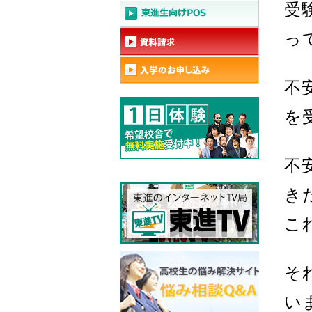
受
っ
不
を
不
き
こ
そ
い