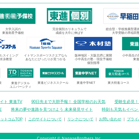
大学入試の
完全個別カリキュラムで
総合型・学校推薦型選
東進衛星予備校
成績を大巾に伸ばす
大学受験の早稲田
たスイミング
イトマンスポーツスクエアなら
阪神地区・大阪北摂に展開
小中高生の
水泳教室
あなたにぴったりが見つかる
小中高生の塾・現役予備校
東
個別指導
校
東進ビジネススクール
東進中学NET
東大特進コース
東進デジタル
ユニバーシティ
ト 東進TV
90日先まで大胆予報！ 全国学校のお天気
受験生必見！
言
将来の夢や進路を見つけよう 未来発見サイト
時刻も天気もイベン
ットコムTOP
｜
このサイトについて
｜
リンクについて
｜
お問い合わせ
｜
プライ
Copyright © NagaseBrothers Inc.