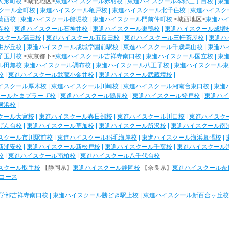
人形町校
<城北地区>
東進ハイスクール赤羽校
|
東進ハイスクール本郷三丁目校
|
東
クール金町校
|
東進ハイスクール亀戸校
|
東進ハイスクール北千住校
|
東進ハイスク
葛西校
|
東進ハイスクール船堀校
|
東進ハイスクール門前仲町校
<城西地区>
東進ハ
寺校
|
東進ハイスクール石神井校
|
東進ハイスクール巣鴨校
|
東進ハイスクール成増
スクール蒲田校
|
東進ハイスクール五反田校
|
東進ハイスクール三軒茶屋校
|
東進ハ
由が丘校
|
東進ハイスクール成城学園前駅校
|
東進ハイスクール千歳烏山校
|
東進ハ
子玉川校
<東京都下>
東進ハイスクール吉祥寺南口校
|
東進ハイスクール国立校
|
東
ル田無校
東進ハイスクール調布校
|
東進ハイスクール八王子校
|
東進ハイスクール東
校
|
東進ハイスクール武蔵小金井校
|
東進ハイスクール武蔵境校
|
イスクール厚木校
|
東進ハイスクール川崎校
|
東進ハイスクール湘南台東口校
|
東進
クールたまプラーザ校
|
東進ハイスクール鶴見校
|
東進ハイスクール登戸校
|
東進ハイ
横浜校
|
クール大宮校
|
東進ハイスクール春日部校
|
東進ハイスクール川口校
|
東進ハイスク
げん台校
|
東進ハイスクール草加校
|
東進ハイスクール所沢校
|
東進ハイスクール南
スクール市川駅前校
|
東進ハイスクール稲毛海岸校
|
東進ハイスクール海浜幕張校
|
新浦安校
|
東進ハイスクール新松戸校
|
東進ハイスクール千葉校
|
東進ハイスクール
校
|
東進ハイスクール南柏校
|
東進ハイスクール八千代台校
スクール取手校
【静岡県】
東進ハイスクール静岡校
【奈良県】
東進ハイスクール奈
コース
学部吉祥寺南口校
|
東進ハイスクール勝どき駅上校
|
東進ハイスクール新百合ヶ丘校