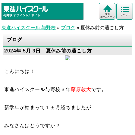
東進
与野校
オフィシャルサイト
メニュー
ホームページ
東進ハイスクール 与野校
»
ブログ
»
夏休み前の過ごし方
ブログ
2024年 5月 3日 夏休み前の過ごし方
こんにちは！
東進ハイスクール与野校３年
藤原敦大
です。
新学年が始まって１ヵ月経ちましたが
みなさんはどうですか？