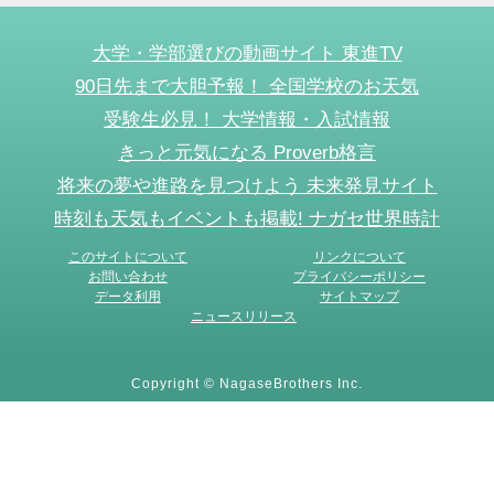
大学・学部選びの動画サイト 東進TV
90日先まで大胆予報！ 全国学校のお天気
受験生必見！ 大学情報・入試情報
きっと元気になる Proverb格言
将来の夢や進路を見つけよう 未来発見サイト
時刻も天気もイベントも掲載! ナガセ世界時計
このサイトについて
リンクについて
お問い合わせ
プライバシーポリシー
データ利用
サイトマップ
ニュースリリース
Copyright © NagaseBrothers Inc.