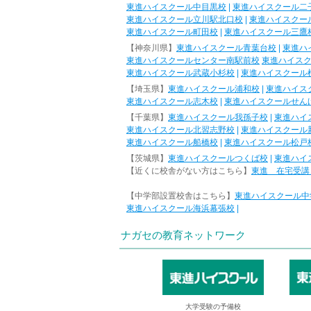
東進ハイスクール中目黒校
|
東進ハイスクール二
東進ハイスクール立川駅北口校
|
東進ハイスクー
東進ハイスクール町田校
|
東進ハイスクール三鷹
【神奈川県】
東進ハイスクール青葉台校
|
東進ハ
東進ハイスクールセンター南駅前校
東進ハイス
東進ハイスクール武蔵小杉校
|
東進ハイスクール
【埼玉県】
東進ハイスクール浦和校
|
東進ハイス
東進ハイスクール志木校
|
東進ハイスクールせん
【千葉県】
東進ハイスクール我孫子校
|
東進ハイ
東進ハイスクール北習志野校
|
東進ハイスクール
東進ハイスクール船橋校
|
東進ハイスクール松戸
【茨城県】
東進ハイスクールつくば校
|
東進ハイ
【近くに校舎がない方はこちら】
東進 在宅受講
【中学部設置校舎はこちら】
東進ハイスクール中
東進ハイスクール海浜幕張校
|
ナガセの教育ネットワーク
大学受験の予備校