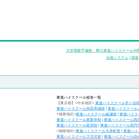
大学受験予備校・塾の東進ハイスクール与野
合格システム
|
講座
東進ハイスクール校舎一覧
【東京都】<中央地区>
東進ハイスクール市ヶ谷
東進ハイスクール高田馬場校
|
東進ハイスクール
<城東地区>
東進ハイスクール綾瀬校
|
東進ハイス
東進ハイスクール西新井校
|
東進ハイスクール西
東進ハイスクール荻窪校
|
東進ハイスクール高円
<城南地区>
東進ハイスクール大井町校
|
東進ハイ
東進ハイスクール下北沢校
|
東進ハイスクール自