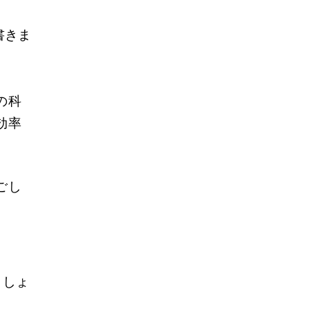
書きま
の科
効率
ごし
ましょ