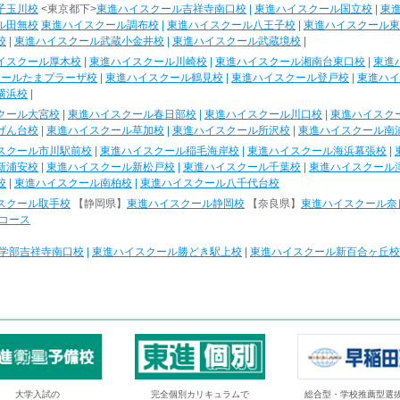
子玉川校
<東京都下>
東進ハイスクール吉祥寺南口校
|
東進ハイスクール国立校
|
東
ル田無校
東進ハイスクール調布校
|
東進ハイスクール八王子校
|
東進ハイスクール東
校
|
東進ハイスクール武蔵小金井校
|
東進ハイスクール武蔵境校
|
イスクール厚木校
|
東進ハイスクール川崎校
|
東進ハイスクール湘南台東口校
|
東進
クールたまプラーザ校
|
東進ハイスクール鶴見校
|
東進ハイスクール登戸校
|
東進ハイ
横浜校
|
クール大宮校
|
東進ハイスクール春日部校
|
東進ハイスクール川口校
|
東進ハイスク
げん台校
|
東進ハイスクール草加校
|
東進ハイスクール所沢校
|
東進ハイスクール南
スクール市川駅前校
|
東進ハイスクール稲毛海岸校
|
東進ハイスクール海浜幕張校
|
新浦安校
|
東進ハイスクール新松戸校
|
東進ハイスクール千葉校
|
東進ハイスクール
校
|
東進ハイスクール南柏校
|
東進ハイスクール八千代台校
スクール取手校
【静岡県】
東進ハイスクール静岡校
【奈良県】
東進ハイスクール奈
コース
学部吉祥寺南口校
|
東進ハイスクール勝どき駅上校
|
東進ハイスクール新百合ヶ丘校
大学入試の
完全個別カリキュラムで
総合型・学校推薦型選