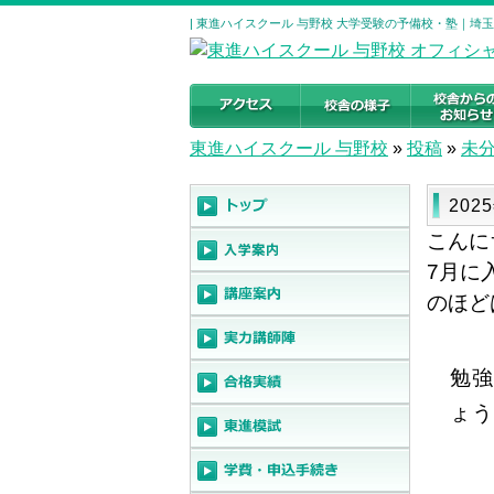
| 東進ハイスクール 与野校 大学受験の予備校・塾｜埼
東進ハイスクール 与野校
»
投稿
»
未
202
こんに
7月に
のほど
勉強
ょう