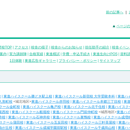
前の記事へ
|
ページ
校TOP
|
アクセス
|
校舎の様子
|
校舎からのお知らせ
|
担任助手の紹介
|
校舎イベン
案内
|
実力講師陣
|
合格実績
|
東進模試
|
学費・申込手続き
|
東進生向けPOS
|
資料
1日体験
|
東進広告ギャラリー
|
プライバシー・ポリシー
|
サイトマップ
校
|
東進ハイスクール勝どき駅上校
|
東進ハイスクール新宿校 大学受験本科
|
東進ハ
人形町校
<城北地区>
東進ハイスクール赤羽校
|
東進ハイスクール本郷三丁目校
|
東
クール金町校
|
東進ハイスクール亀戸校
|
東進ハイスクール北千住校
|
東進ハイスク
葛西校
|
東進ハイスクール船堀校
|
東進ハイスクール門前仲町校
<城西地区>
東進ハ
寺校
|
東進ハイスクール石神井校
|
東進ハイスクール巣鴨校
|
東進ハイスクール成増
スクール蒲田校
|
東進ハイスクール五反田校
|
東進ハイスクール三軒茶屋校
|
東進ハ
由が丘校
|
東進ハイスクール成城学園前駅校
|
東進ハイスクール千歳烏山校
|
東進ハ