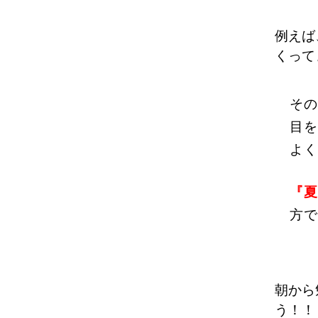
例えば
くって
その
目を
よく
『夏
方で
朝から
う！！