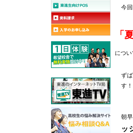
今回
「
につい
ずば
す！
朝早
ッ