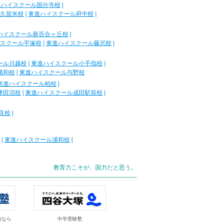
進ハイスクール国分寺校
|
久留米校
|
東進ハイスクール府中校
|
ハイスクール新百合ヶ丘校
|
スクール平塚校
|
東進ハイスクール藤沢校
|
ール川越校
|
東進ハイスクール小手指校
|
浦和校
|
東進ハイスクール与野校
東進ハイスクール柏校
|
津田沼校
|
東進ハイスクール成田駅前校
|
良校
|
|
東進ハイスクール浦和校
|
教育力こそが、国力だと思う。
抜なら
中学受験塾