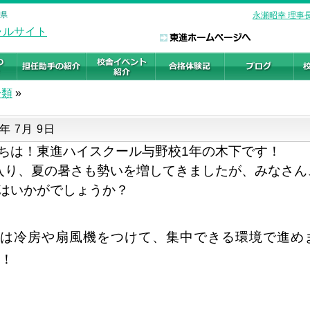
玉県
永瀬昭幸 理事
分類
»
5年 7月 9日
ちは！東進ハイスクール与野校1年の木下です！
入り、夏の暑さも勢いを増してきましたが、みなさん
はいかがでしょうか？
は冷房や扇風機をつけて、集中できる環境で進め
！