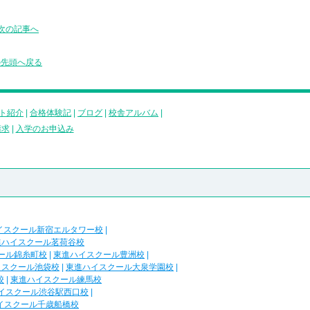
次の記事へ
の先頭へ戻る
ト紹介
|
合格体験記
|
ブログ
|
校舎アルバム
|
請求
|
入学のお申込み
イスクール新宿エルタワー校
|
進ハイスクール茗荷谷校
ール錦糸町校
|
東進ハイスクール豊洲校
|
イスクール池袋校
|
東進ハイスクール大泉学園校
|
校
|
東進ハイスクール練馬校
イスクール渋谷駅西口校
|
イスクール千歳船橋校